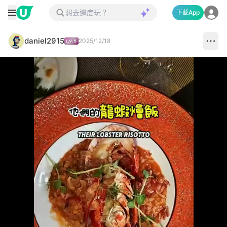
下載App
daniel2915
2025/12/18