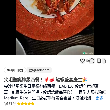
Loaded
:
Unmute
100.00%
19
1
節日限定
聖誕Moments
尖咀聖誕神級西餐！🦞🥩 龍蝦盛宴慶生🎉
尖沙咀聖誕生日慶祝神級西餐！LAB EAT龍蝦全席超豪
華：龍蝦牛油包開場、龍蝦燴飯每啖爆汁、巨型肉眼扒粉紅
Medium Rare！生日必訂手繪驚喜畫盤，浪漫到爆
...
更多
評分