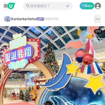
下載App
Karkarkarliehui
2025/11/15
1
/
12
Next