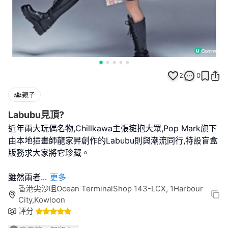
2
0
親子
Labubu見頂?
近年兩大玩偶名物,Chillkawa主張擁抱大眾,Pop Mark旗下
由本地插畫師龍家昇創作的Labubu則與潮流同行,特設盲盒
版務求大家將它珍藏。
雖然兩者
...
更多
香港尖沙咀Ocean TerminalShop 143-LCX, 1Harbour
City,Kowloon
評分