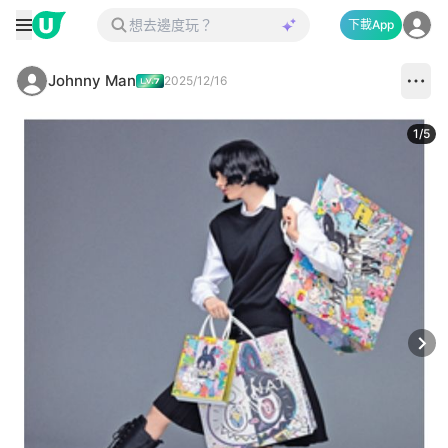
下載App
Johnny Man
2025/12/16
1
/
5
Next