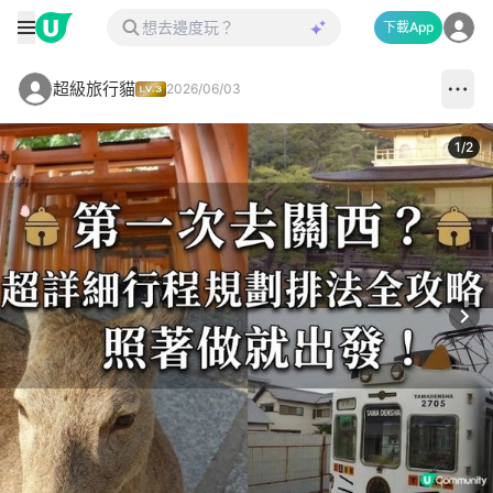
下載App
超級旅行貓
2026/06/03
1
/
2
Next