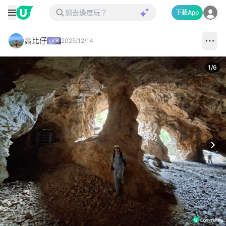
下載App
高比仔
2025/12/14
1
/
6
Next