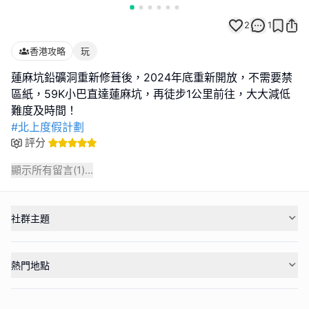
2
1
香港攻略
玩
蓮麻坑鉛礦洞重新修葺後，2024年底重新開放，不需要禁
區紙，59K小巴直達蓮麻坑，再徒步1公里前往，大大減低
#北上度假計劃
評分
顯示所有留言(
1
)...
社群主題
熱門地點