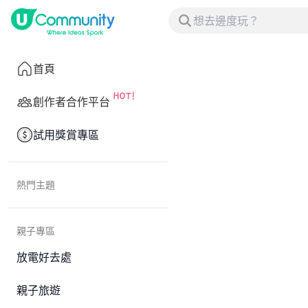
首頁
創作者合作平台
試用獎賞專區
熱門主題
親子專區
放電好去處
親子旅遊