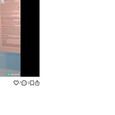
Unmute
7
0