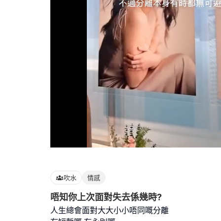
Loaded
:
88.89%
吹水
情感
唔知你上次面對失去係幾時?
人生總會面對大大小小唔同嘅分離