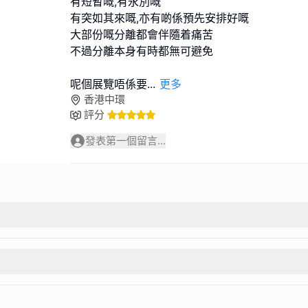
有短暫嘅,有永別嘅
有突如其來嘅,亦有啲係預先安排好嘅
大部份嘅分離都會伴隨着痛苦
不過分離本身有時都無可避免
呢個展覽唔係要
...
更多
香港中環
評分
發表第一個留言...