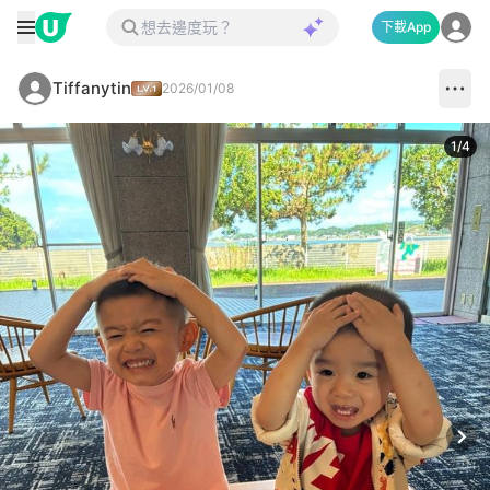
下載App
Tiffanytin
2026/01/08
1
/
4
Next