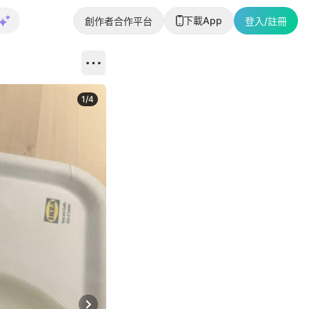
下載App
創作者合作平台
登入/註冊
1
/
4