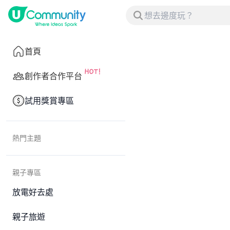
首頁
創作者合作平台
試用獎賞專區
熱門主題
親子專區
放電好去處
親子旅遊