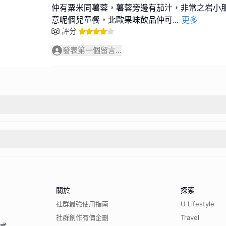
仲有粟米同薯蓉，薯蓉旁邊有茄汁，非常之岩小
意呢個兒童餐，北歐果味飲品仲可
...
更多
評分
發表第一個留言...
關於
探索
社群最強使用指南
U Lifestyle
社群創作有價企劃
Travel
程式