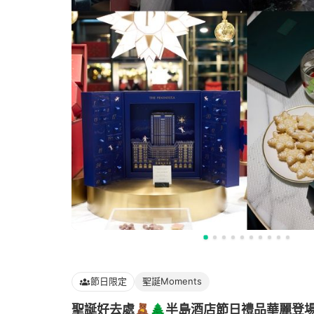
節日限定
聖誕Moments
聖誕好去處🧸🌲半島酒店節日禮品華麗登