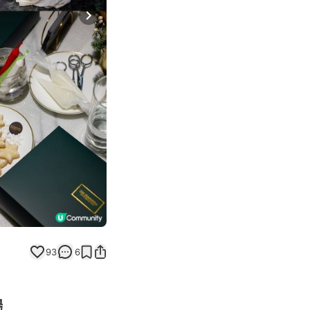
Next slide
93
6
場