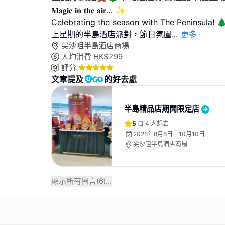
𝐌𝐚𝐠𝐢𝐜 𝐢𝐧 𝐭𝐡𝐞 𝐚𝐢𝐫… ✨
Celebrating the season with The Peninsula! 
上星期的半島酒店派對，節日氛圍
...
更多
尖沙咀半島酒店商場
人均消費
HK$
299
評分
文章提及
的好去處
半島精品店期間限定店
5
4
人想去
2025年8月6日 - 10月10日
尖沙咀半島酒店商場
顯示所有留言(
6
)...