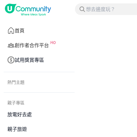
首頁
創作者合作平台
試用獎賞專區
熱門主題
親子專區
放電好去處
親子旅遊