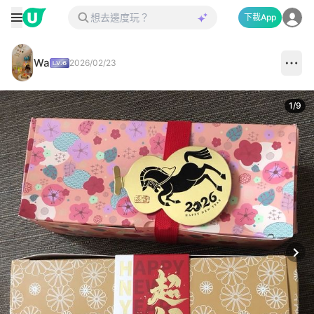
下載App
Wa
2026/02/23
1
/
9
Next