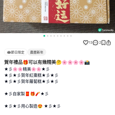
13
2
節日限定
農曆新年
賀年禮品🎁可以有幾精美🤔🌸🌸🌸🌸📸
★彡🌸🌸精美🌸🌸★彡
★彡★彡賀年紅棗糕★彡★彡
★彡★彡賀年蘿蔔糕★彡★彡
★彡自家製🧧🎁🧨★彡
★彡★彡用心製造😍 ★彡★彡