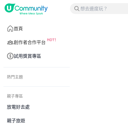
首頁
創作者合作平台
試用獎賞專區
熱門主題
親子專區
放電好去處
親子旅遊