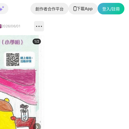
下載App
創作者合作平台
登入/註冊
2026/06/01
1
/
2
即睇更多社