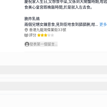
慶祝家人生日,又想食中菜,又係到大閘蟹時期,咁
食美心皇宮既晚飯時間,於是就入左去食｡
脆炸乳鴿
兩個兒甥女鐘意食,見到佢地食到舔舔脷,咁
...
更多
香港九龍灣偉業街33號
評分
發表第一個留言...