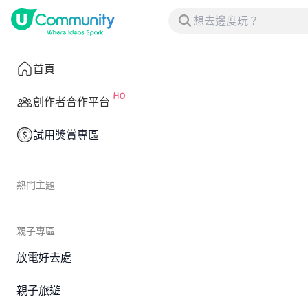
首頁
創作者合作平台
試用獎賞專區
熱門主題
親子專區
放電好去處
親子旅遊