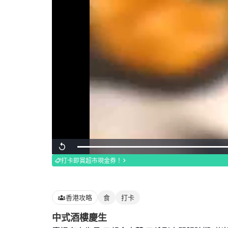
Loaded
:
Replay
100.00%
打卡即賞超市現金券！
香港攻略
食
打卡
中式酒樓慶生