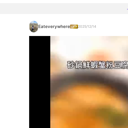
Eateverywhere
2025/12/14