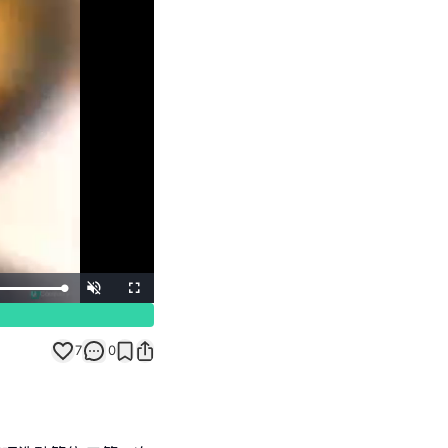
Unmute
Fullscreen
7
0