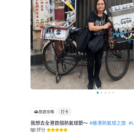
旅遊攻略
打卡
我想去全港首個熱氣球節～
#維港熱氣球之旅
#
評分