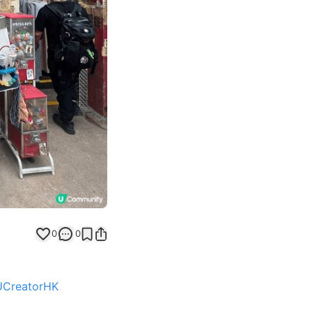
Next slide
0
0
UCreatorHK