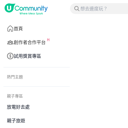
首頁
創作者合作平台
試用獎賞專區
熱門主題
親子專區
放電好去處
親子旅遊