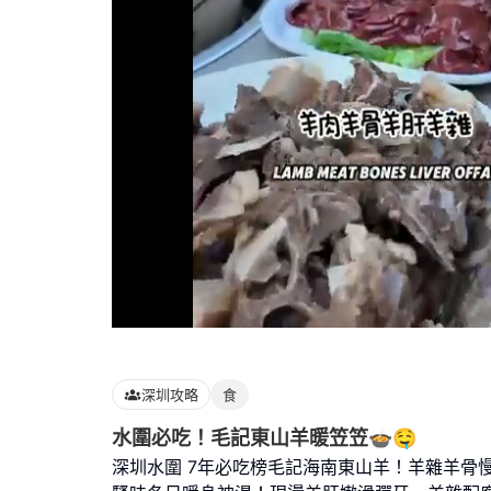
Loaded
:
68.97%
深圳攻略
食
水圍必吃！毛記東山羊暖笠笠🍲🤤
深圳水圍 7年必吃榜毛記海南東山羊！羊雜羊骨慢