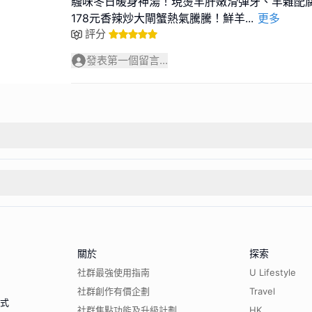
騷味冬日暖身神湯！現燙羊肝嫩滑彈牙、羊雜配
178元香辣炒大閘蟹熱氣騰騰！鮮羊
...
更多
評分
發表第一個留言...
關於
探索
社群最強使用指南
U Lifestyle
社群創作有價企劃
Travel
程式
社群焦點功能及升級計劃
HK