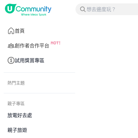
首頁
創作者合作平台
試用獎賞專區
熱門主題
親子專區
放電好去處
親子旅遊