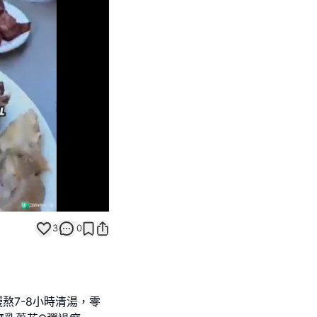
Unmute
3
0
熬7-8小時清湯，零