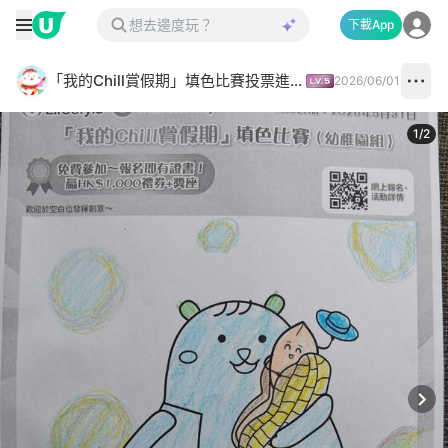
下載App
「我的Chill賞假期」填色比賽投票進行中✅
2026/06/01
1
/
2
Next