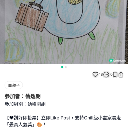
18
0
親子
參加者：倫逸朗
參加組別：幼稚園組
【❤️讚好即投票】立即Like Post，支持Chill級小畫家贏走
「最高人氣獎」🎨！