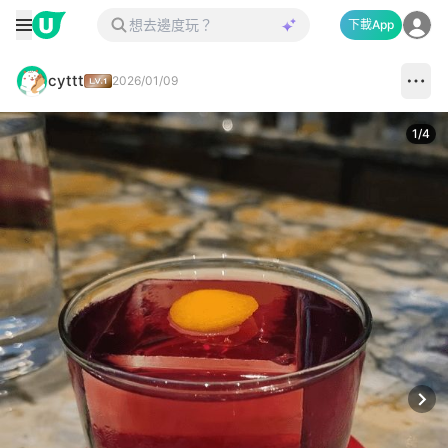
下載App
cyttt
2026/01/09
1
/
4
Next