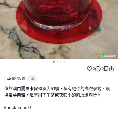
0
0
澳門攻略
食
位於澳門麗思卡爾頓酒店51樓，擁有絕佳的高空景觀，環
境奢華典雅，是享用下午茶或夜晚小酌的頂級場所。
knock knock!