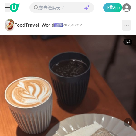
下載App
FoodTravel_World
2025/12/12
1
/
4
Next