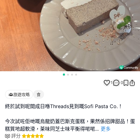
1
0
旅遊攻略
食
終於試到呢間成日喺Threads見到嘅Sofi Pasta Co.！
今次試咗佢哋嘅烏龍奶蓋巴斯克蛋糕，果然係招牌甜品！蛋
糕質地超軟滑，茶味同芝士味平衡得啱啱
...
更多
評分