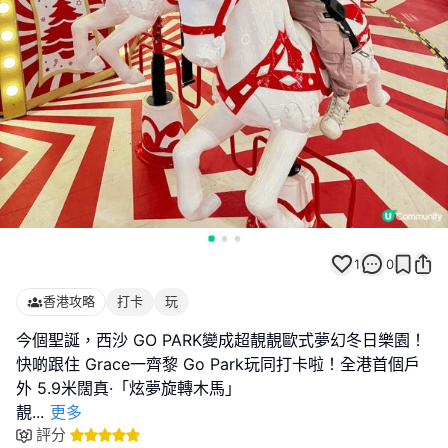
1
0
香港攻略
打卡
玩
今個聖誕，西沙 GO PARK變成超靚靚歐式夢幻冬日樂園！
快啲跟住 Grace一齊黎 Go Park玩同打卡啦！全港首個戶
外 5.9米闊真·「炫夢旋轉木馬」
靚
...
更多
評分