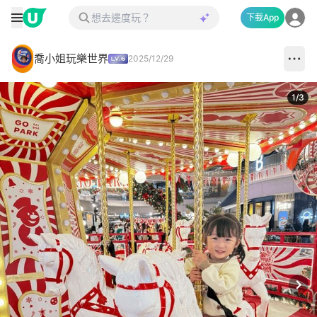
下載App
喬小姐玩樂世界
2025/12/29
1
/
3
Next