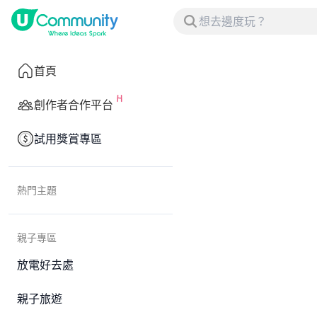
首頁
創作者合作平台
試用獎賞專區
熱門主題
親子專區
放電好去處
親子旅遊