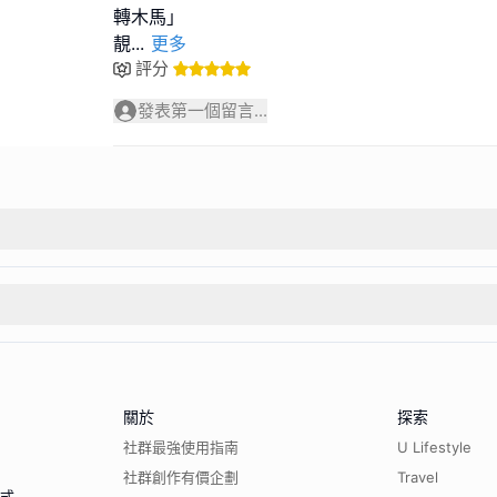
轉木馬」
靚
...
更多
評分
發表第一個留言...
關於
探索
社群最強使用指南
U Lifestyle
社群創作有價企劃
Travel
程式