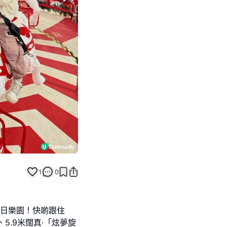
Next slide
1
0
冬日樂園！快啲跟住
外 5.9米闊真·「炫夢旋