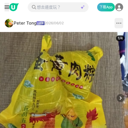
下載App
Peter Tong
2026/06/02
1
/
4
Next