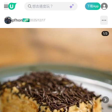
下載App
pfhon
2025/12/17
1
/
3
Next