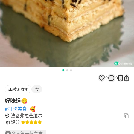
0
0
歐洲攻略
食
好味道😋
#打卡美食
🥰
法國弗拉芒维尔
評分
發表第一個留言...