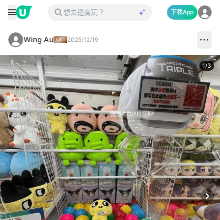
下載App
Wing Au
2025/12/19
1
/
3
Next