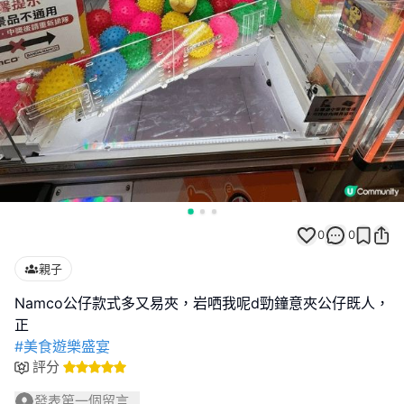
0
0
親子
Namco公仔款式多又易夾，岩哂我呢d勁鐘意夾公仔既人，
#美食遊樂盛宴
評分
發表第一個留言...