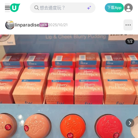
下載App
linparadise
2025/10/21
1
/
2
Next