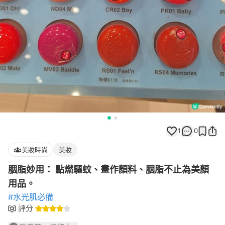
1
0
美妝時尚
美妝
胭脂妙用： 點燃驅蚊、畫作顏料、胭脂不止為美顏
用品。
#水光肌必備
評分