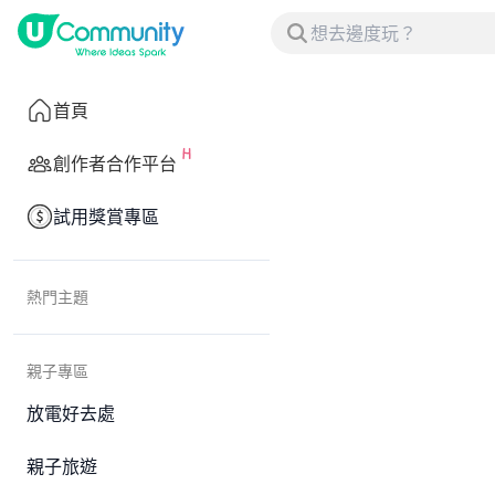
首頁
創作者合作平台
試用獎賞專區
熱門主題
親子專區
放電好去處
親子旅遊