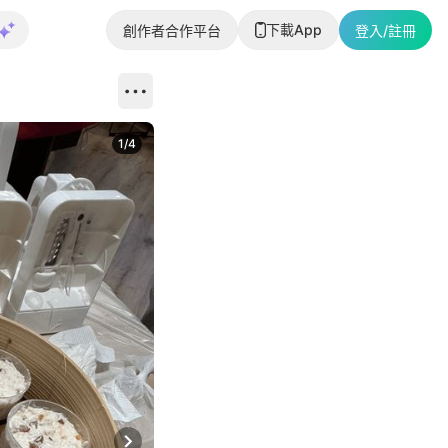
下載App
創作者合作平台
登入/註冊
1
/
4