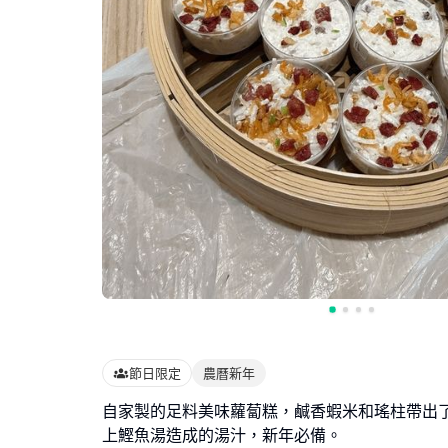
節日限定
農曆新年
自家製的足料美味蘿蔔糕，鹹香蝦米和瑤柱帶出
上鰹魚湯造成的湯汁，新年必備。