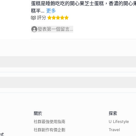
蛋糕是睡飽吃吃的開心果芝士蛋糕，香濃的開心
糕半
...
更多
評分
發表第一個留言...
關於
探索
社群最強使用指南
U Lifestyle
社群創作有價企劃
Travel
程式