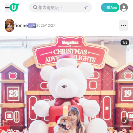
下載App
fionne
2025/12/27
1
/
8
Next