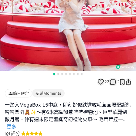
23
2
節日限定
聖誕Moments
一踏入MegaBox L5中庭，即刻好似跌進咗毛茸茸嘅聖誕熊
啤啤樂園🧸✨～有6米高聖誕熊啤啤禮物池、巨型華麗倒
數月曆、仲有週末限定聖誕奇幻禮物火車～ 毛茸茸控一
...
更多
評分