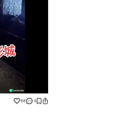
Unmute
68
4