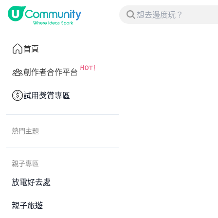
首頁
創作者合作平台
試用獎賞專區
熱門主題
親子專區
放電好去處
親子旅遊