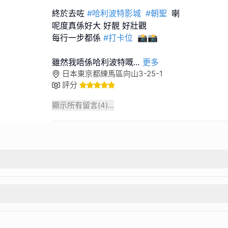
終於去咗
#哈利波特影城
#朝聖
喇
呢度真係好大 好靚 好壯觀
每行一步都係
#打卡位
📸📸
雖然我唔係哈利波特嘅
...
更多
日本東京都練馬區向山3-25-1
評分
顯示所有留言(
4
)...