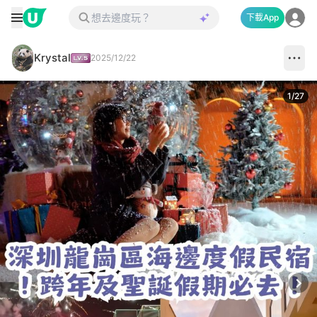
下載App
Krystal
2025/12/22
1
/
27
Next