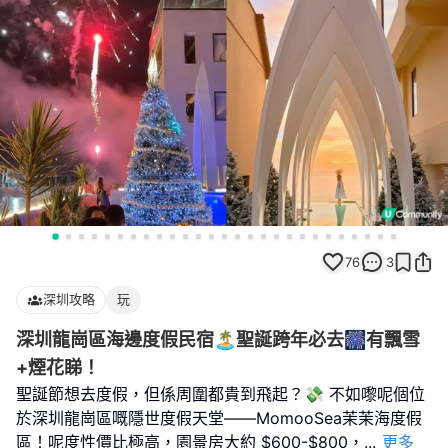
76
3
深圳攻略
玩
深圳龍崗區海邊度假民宿🏝聖誕跨年必去🎆有飄雪
+煙花睇！
聖誕節想去度假，但係周圍都貴到飛起？💸 不如嚟呢個位
於深圳龍崗區嘅隱世度假天堂——MomooSea茉茉海度假
區！呢度性價比極高，園景房大約 $600-$800，
...
更多