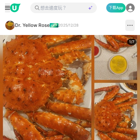
下載App
Dr. Yellow Rose
2025/12/28
1
/
7
Next