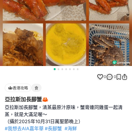
0
0
香港攻略
食
亞拉斯加長腳蟹🦀
亞拉斯加長腳蟹，清蒸最原汁原味，蟹膏連同雞蛋一起清
蒸，就是大滿足喔～
#我想去AIA嘉年華
#長腳蟹
#海鮮