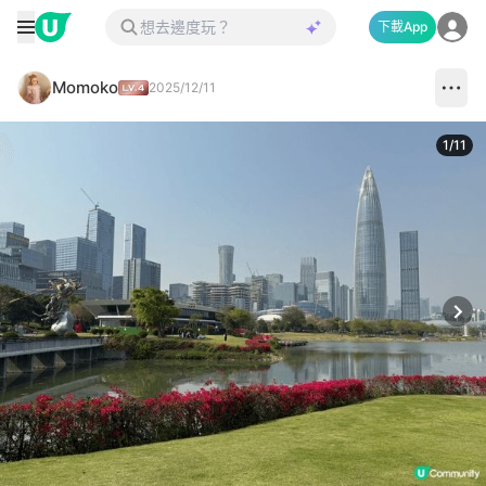
下載App
Momoko
2025/12/11
1
/
11
Next