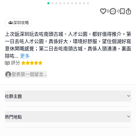
0
0
深圳攻略
上次返深圳玩去咗南頭古城、人才公園，都好值得推介。第
一日去咗人才公園，真係好大，環境好舒服，望住個湖好寫
意休閑嘅感覺；第二日去咗南頭古城，真係人頭湧湧，裏面
除咗
...
更多
評分
發表第一個留言...
社群主題
熱門地點