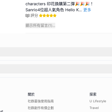
characters 印花換購第二彈🎉🎉🎉！
Sanrio4位超人氣角色 Hello K
...
更多
評分
顯示所有留言(
1
)...
關於
探索
社群最強使用指南
U Lifestyle
社群創作有價企劃
Travel
程式