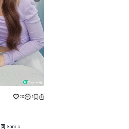
Next slide
20
1
Sanrio