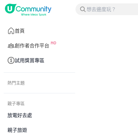
首頁
創作者合作平台
試用獎賞專區
熱門主題
親子專區
放電好去處
親子旅遊