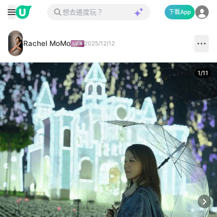
下載App
Rachel MoMo
2025/12/12
1
/
11
Next