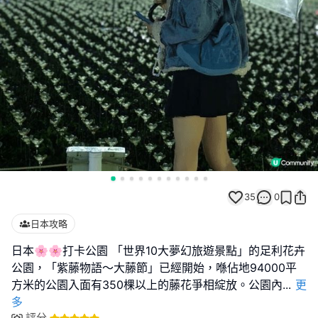
35
0
日本攻略
日本🌸🌸打卡公園 「世界10大夢幻旅遊景點」的足利花卉
公園，「紫藤物語〜大藤節」已經開始，喺佔地94000平
方米的公園入面有350棵以上的藤花爭相綻放。公園內
...
更
多
評分