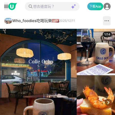
下載App
Who_foodies吃喝玩樂
2025/12/11
1
/
14
Next