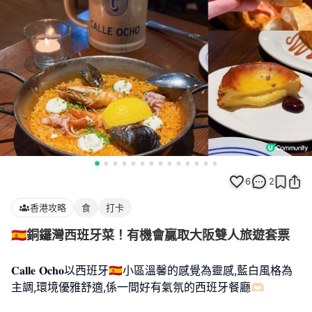
6
2
香港攻略
食
打卡
🇪🇸銅鑼灣西班牙菜！有機會贏取大阪雙人旅遊套票
𝐂𝐚𝐥𝐥𝐞 𝐎𝐜𝐡𝐨以西班牙🇪🇸小區溫馨的感覺為靈感,藍白風格為
主調,環境優雅舒適,係一間好有氣氛的西班牙餐廳🫶🏻