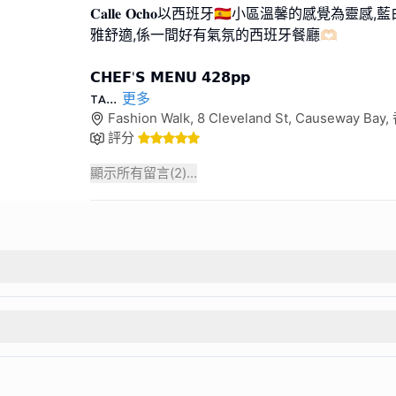
𝐂𝐚𝐥𝐥𝐞 𝐎𝐜𝐡𝐨以西班牙🇪🇸小區溫馨的感覺
雅舒適,係一間好有氣氛的西班牙餐廳🫶🏻
𝗖𝗛𝗘𝗙'𝗦 𝗠𝗘𝗡𝗨 𝟰𝟮𝟴𝗽𝗽
ᴛᴀ
...
更多
Fashion Walk, 8 Cleveland St, Causeway Bay
評分
顯示所有留言(
2
)...