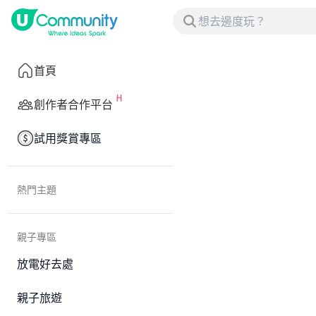
首頁
創作者合作平台
試用獎賞專區
熱門主題
親子專區
放電好去處
親子旅遊