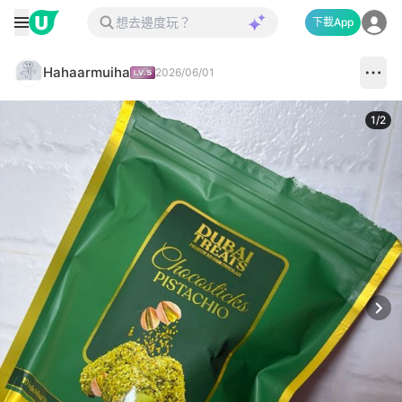
下載App
Hahaarmuiha
2026/06/01
1
/
2
Next