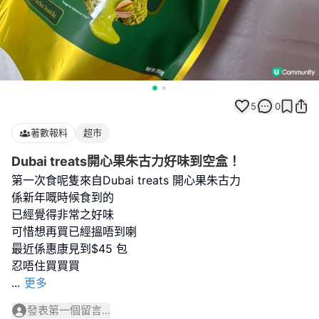
5
0
著數報料
超市
Dubai treats開心果朱古力好味到空盒！
第一次食呢隻來自Dubai treats 開心果朱古力
係新年嘅時候食到的
已經覺得非常之好味
可惜想再買已經搵唔到喇
最近係惠康見到$45 包
...
更多
發表第一個留言...