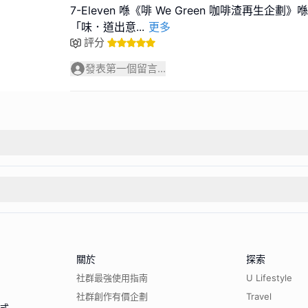
7-Eleven 喺《啡 We Green 咖啡渣再生企
「味．道出意
...
更多
評分
發表第一個留言...
關於
探索
社群最強使用指南
U Lifestyle
社群創作有價企劃
Travel
程式