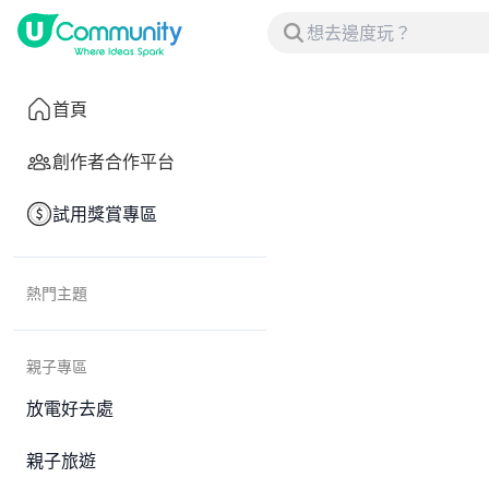
首頁
創作者合作平台
試用獎賞專區
熱門主題
親子專區
放電好去處
親子旅遊