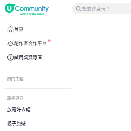
首頁
創作者合作平台
試用獎賞專區
熱門主題
親子專區
放電好去處
親子旅遊