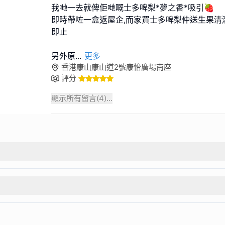
我哋一去就俾佢哋嘅士多啤梨*夢之香*吸引🍓
即時帶咗一盒返屋企,而家買士多啤梨仲送生果清
即止
另外原
...
更多
香港康山康山道2號康怡廣場南座
評分
顯示所有留言(
4
)...