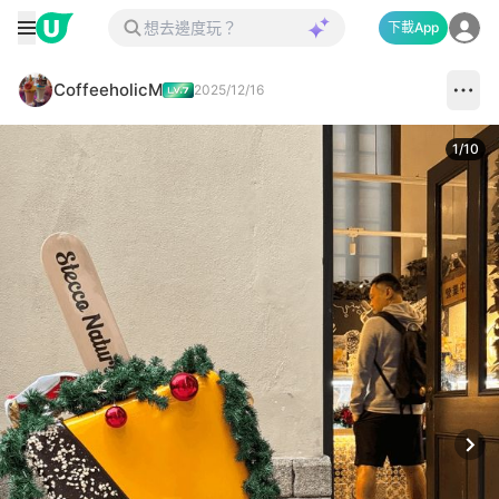
下載App
CoffeeholicM
2025/12/16
1
/
10
Next