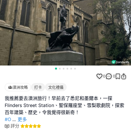
0
0
澳洲攻略
打卡
文化禮儀
我推薦要去澳洲旅行！早前去了悉尼和墨爾本，一探
Flinders Street Station、聖保羅座堂、雪梨歌劇院，探索
#O
...
更多
評分