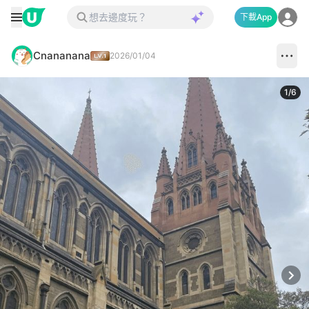
下載App
Cnananana
2026/01/04
1
/
6
Next