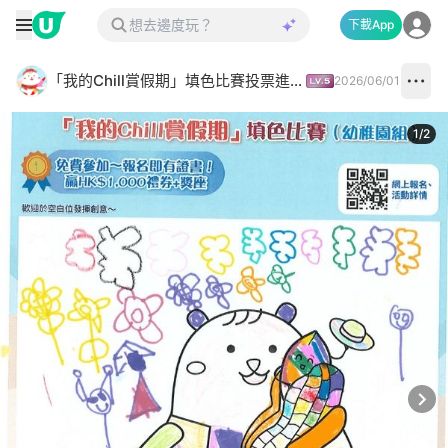
下載App
「我的Chill賞假期」填色比賽投票進行中✅
2026/06/01
1
/
2
Next