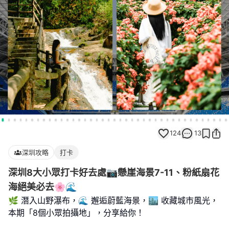
124
13
深圳攻略
打卡
深圳8大小眾打卡好去處📷懸崖海景7-11、粉紙扇花
海絕美必去🌸🌊
🌿 潛入山野瀑布，🌊 邂逅蔚藍海景，🏙 收藏城市風光，
本期「8個小眾拍攝地」，分享給你！