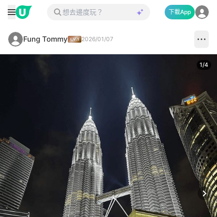
下載App
Fung Tommy
2026/01/07
1
/
4
Next