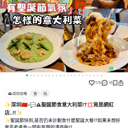
175
15
深圳攻略
食
玩
✨深圳🇨🇳-💬⚠️聖誕節食意大利菜⁉️💢竟是網紅
店..‼️✨
✨聖誕節快到,是否仍未計劃食什麼聖誕大餐⁉️如果未想好
會否考慮食一間有氛圍的漂亮飯⁉️