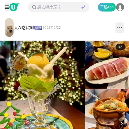
下載App
大A吃貨組
2025/12/22
1
/
21
Next