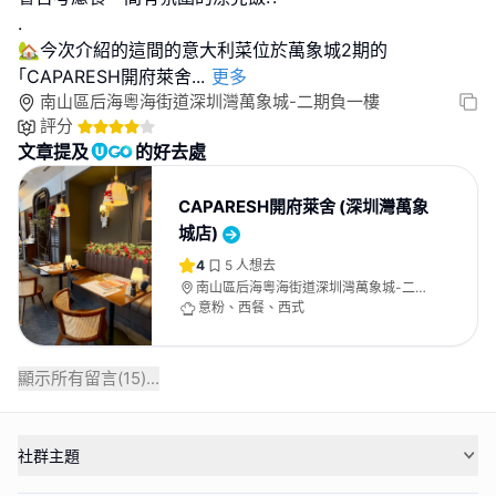
.
🏡今次介紹的這間的意大利菜位於萬象城2期的
｢CAPARESH開府萊舍
...
更多
南山區后海粵海街道深圳灣萬象城-二期負一樓
評分
文章提及
的好去處
CAPARESH開府萊舍 (深圳灣萬象
城店)
4
5
人想去
南山區后海粵海街道深圳灣萬象城-二期
負一樓
意粉、西餐、西式
顯示所有留言(
15
)...
社群主題