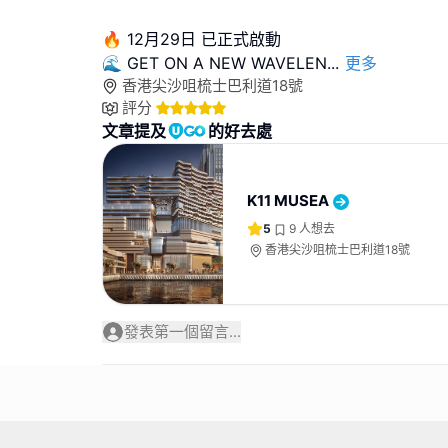
🔥 12月29日 已正式啟動
🌊 GET ON A NEW WAVELEN
...
更多
香港尖沙咀梳士巴利道18號
評分
文章提及
的好去處
K11 MUSEA
5
9
人想去
香港尖沙咀梳士巴利道18號
發表第一個留言...