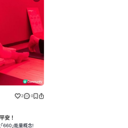
Next slide
2
0
康平安！
性｢660｣能量概念!