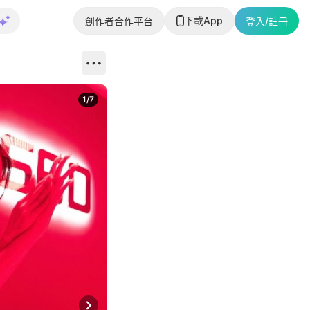
下載App
創作者合作平台
登入/註冊
1
/
7