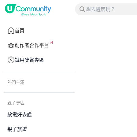
首頁
創作者合作平台
試用獎賞專區
熱門主題
親子專區
放電好去處
親子旅遊