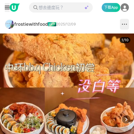
下載App
frostiewithfood
2025/12/09
1
/
10
Next