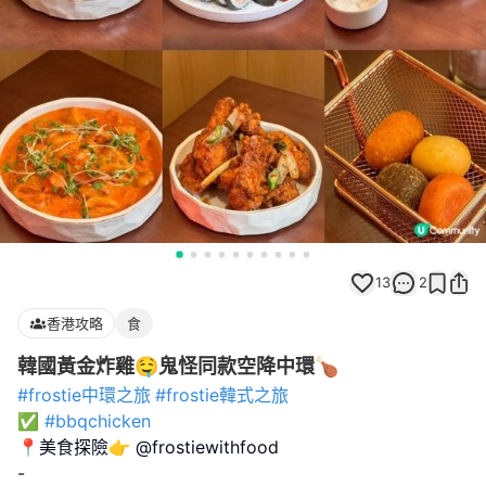
13
2
香港攻略
食
韓國黃金炸雞🤤鬼怪同款空降中環🍗
#frostie中環之旅
#frostie韓式之旅
✅
#bbqchicken
📍美食探險👉 @frostiewithfood
-