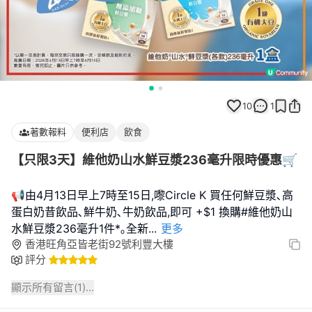
10
1
著數報料
便利店
飲食
【只限3天】維他奶山水鮮豆漿236毫升限時優惠🛒
📢由4月13日早上7時至15日,嚟Circle K 買任何鮮豆漿､高
蛋白奶昔飲品､鮮牛奶､牛奶飲品,即可 +$1 換購#維他奶山
水鮮豆漿236毫升1件*｡全新
...
更多
香港旺角亞皆老街92號利豐大樓
評分
顯示所有留言(
1
)...