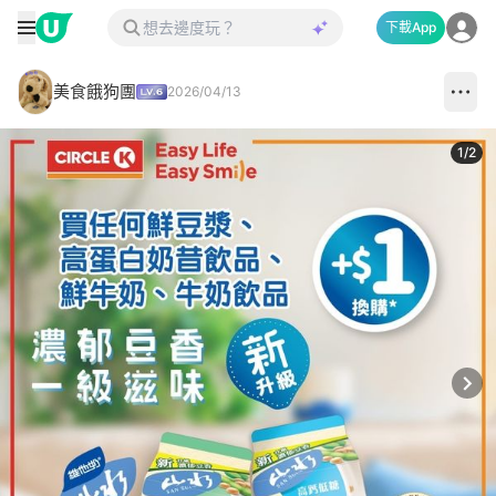
下載App
美食餓狗團
2026/04/13
1
/
2
Next