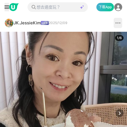
下載App
JK.JessieKim
2025/12/09
1
/
6
Next