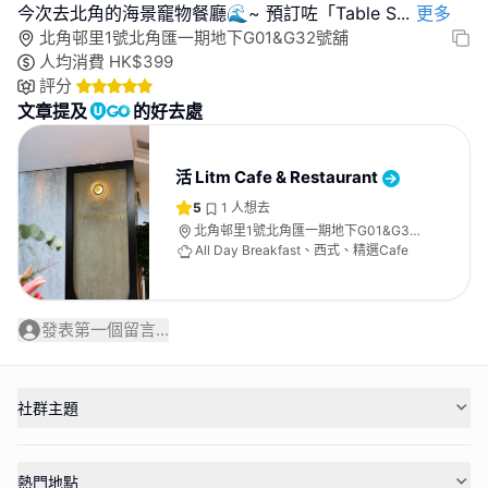
今次去北角的海景竉物餐廳🌊~ 預訂咗「Table S
...
更多
北角邨里1號北角匯一期地下G01&G32號舖
人均消費
HK$
399
評分
文章提及
的好去處
活 Litm Cafe & Restaurant
5
1
人想去
北角邨里1號北角匯一期地下G01&G32
號舖
All Day Breakfast、西式、精選Cafe
發表第一個留言...
社群主題
熱門地點