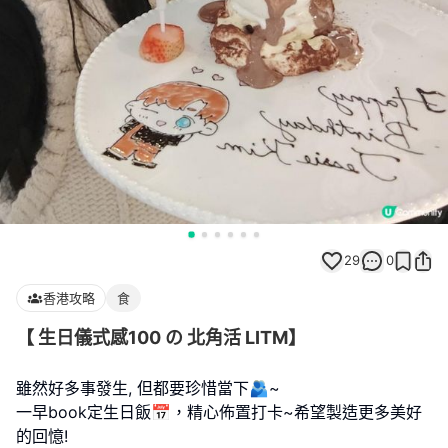
29
0
香港攻略
食
【 生日儀式感100 の 北角活 LITM】
雖然好多事發生, 但都要珍惜當下🫂~
一早book定生日飯📅，精心佈置打卡~希望製造更多美好
的回憶!