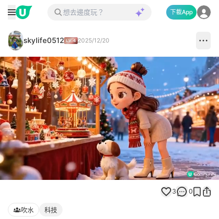
下載App
skylife0512
2025/12/20
Loaded
:
Unmute
100.00%
3
0
吹水
科技