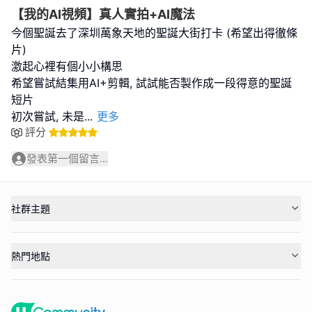
【我的AI視頻】真人實拍+AI魔法
今個聖誕去了深圳萬象天地的聖誕大街打卡 (希望出得徹條
片)
激起心裡有個小小構思
希望嘗試結集用AI+剪輯, 試試能否製作成一段得意的聖誕
短片
初次嘗試, 未是
...
更多
評分
發表第一個留言...
社群主題
熱門地點