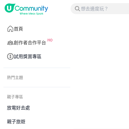
首頁
創作者合作平台
試用獎賞專區
熱門主題
親子專區
放電好去處
親子旅遊