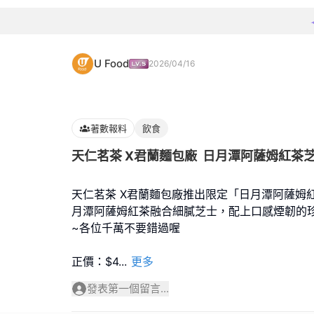
U Food
2026/04/16
著數報料
飲食
天仁茗茶 X君蘭麵包廠 日月潭阿
天仁茗茶 X君蘭麵包廠推出限定「日月潭阿薩姆
月潭阿薩姆紅茶融合細膩芝士，配上口感煙韌的
~各位千萬不要錯過喔
正價：$4
...
更多
發表第一個留言...