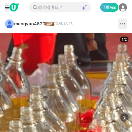
下載App
mengyao4620
2025/12/26
1
/
2
Next