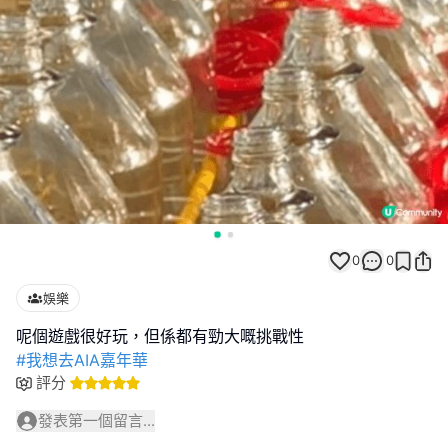
0
0
娛樂
#我想去AIA嘉年華
評分
發表第一個留言...