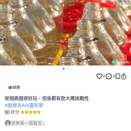
0
0
娛樂
#我想去AIA嘉年華
評分
發表第一個留言...