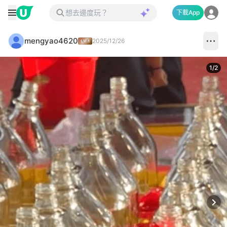
下載App
mengyao4620
2025/12/26
1
/
2
Next